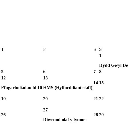
T
F
S
S
1
Dydd Gwyl De
5
6
7
8
12
13
14
15
Ffugarholiadau bl 10
HMS (Hyfforddiant staff)
19
20
21
22
27
26
28
29
Diwrnod olaf y tymor