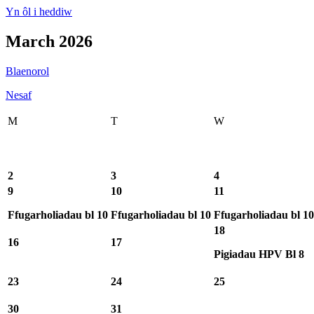
Yn ôl i heddiw
March 2026
Blaenorol
Nesaf
M
T
W
2
3
4
9
10
11
Ffugarholiadau bl 10
Ffugarholiadau bl 10
Ffugarholiadau bl 10
18
16
17
Pigiadau HPV Bl 8
23
24
25
30
31