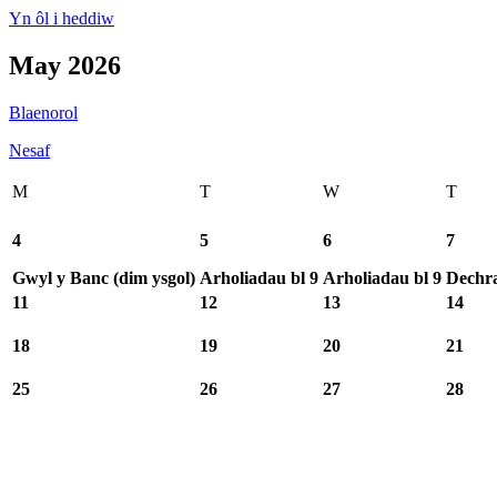
Yn ôl i heddiw
May 2026
Blaenorol
Nesaf
M
T
W
T
4
5
6
7
Gwyl y Banc (dim ysgol)
Arholiadau bl 9
Arholiadau bl 9
Dechr
11
12
13
14
18
19
20
21
25
26
27
28