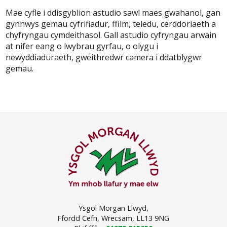
Mae cyfle i ddisgyblion astudio sawl maes gwahanol, gan
gynnwys gemau cyfrifiadur, ffilm, teledu, cerddoriaeth a
chyfryngau cymdeithasol. Gall astudio cyfryngau arwain
at nifer eang o lwybrau gyrfau, o olygu i
newyddiaduraeth, gweithredwr camera i ddatblygwr
gemau.
Ysgol Morgan Llwyd,
Ffordd Cefn,
Wrecsam, LL13 9NG