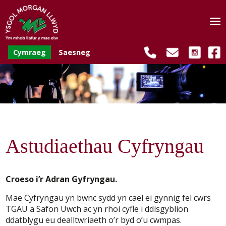
Cymraeg
Saesneg
Astudiaethau Cyfryngau
Croeso i’r Adran Gyfryngau.
Mae Cyfryngau yn bwnc sydd yn cael ei gynnig fel cwrs
TGAU a Safon Uwch ac yn rhoi cyfle i ddisgyblion
ddatblygu eu dealltwriaeth o’r byd o’u cwmpas.