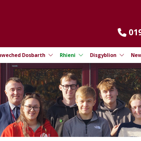
01
hweched Dosbarth
Rhieni
Disgyblion
New