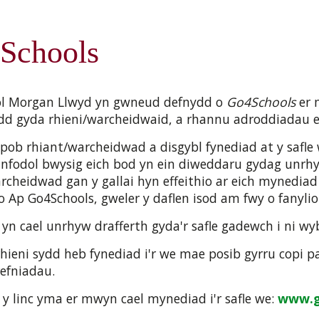
Schools
l Morgan Llwyd yn gwneud defnydd o
Go4Schools
er 
dd gyda rhieni/warcheidwaid, a rhannu adroddiadau ef
pob rhiant/warcheidwad a disgybl fynediad at y safle
nfodol bwysig eich bod yn ein diweddaru gydag unrhy
rcheidwad gan y gallai hyn effeithio ar eich mynediad 
o Ap Go4Schools, gweler y daflen isod am fwy o fanyli
 yn cael unrhyw drafferth gyda'r safle gadewch i ni w
rhieni sydd heb fynediad i'r we mae posib gyrru copi p
efniadau.
 y linc yma er mwyn cael mynediad i'r safle we:
www.g