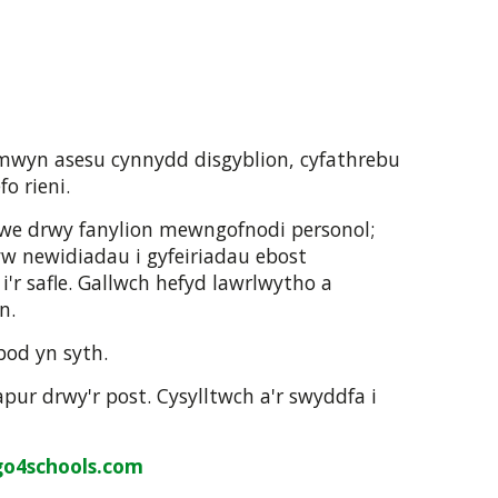
mwyn asesu cynnydd disgyblion, cyfathrebu
o rieni.
 we drwy fanylion mewngofnodi personol;
w newidiadau i gyfeiriadau ebost
i'r safle. Gallwch hefyd lawrlwytho a
on.
ybod yn syth.
apur drwy'r post. Cysylltwch a'r swyddfa i
o4schools.com