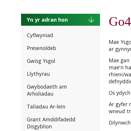
Go4
Yn yr adran hon
Cyflwyniad
Mae Ysgo
Presenoldeb
ar gynny
Mae gan 
Gwisg Ysgol
mae'n ha
Llythyrau
rhieni/wa
defnyddi
Gwybodaeth am
Os ydych
Arholiadau
Ar gyfer 
Taliadau Ar-lein
wneud tr
Grant Amddifadedd
Dilynwch
Disgyblion