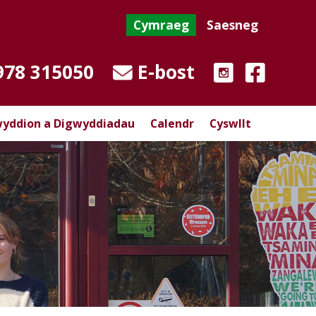
Cymraeg
Saesneg
978 315050
E-bost
yddion a Digwyddiadau
Calendr
Cyswllt