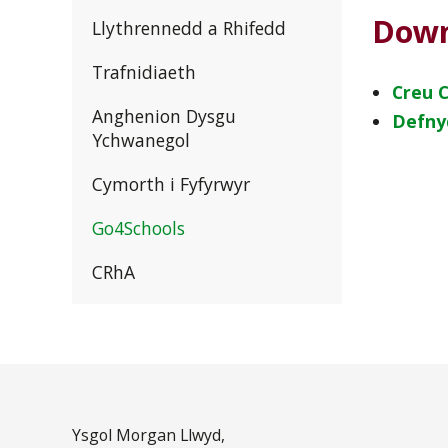
Down
Llythrennedd a Rhifedd
Trafnidiaeth
Creu C
Anghenion Dysgu
Defny
Ychwanegol
Cymorth i Fyfyrwyr
Go4Schools
CRhA
Ysgol Morgan Llwyd,